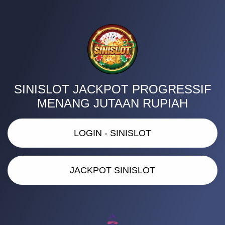
SINISLOT JACKPOT PROGRESSIF
MENANG JUTAAN RUPIAH
LOGIN - SINISLOT
JACKPOT SINISLOT