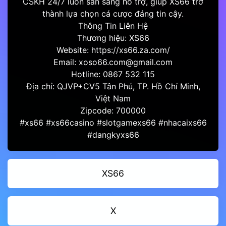
CSKH 24/7 luôn sẵn sàng hỗ trợ, giúp XS66 trở
thành lựa chọn cá cược đáng tin cậy.
Thông Tin Liên Hệ
Thương hiệu: XS66
Website: https://xs66.za.com/
Email: xoso66.com@gmail.com
Hotline: 0867 532 115
Địa chỉ: QJVP+CV5 Tân Phú, TP. Hồ Chí Minh,
Việt Nam
Zipcode: 700000
#xs66 #xs66casino #slotgamexs66 #nhacaixs66
#dangkyxs66
XS66
X