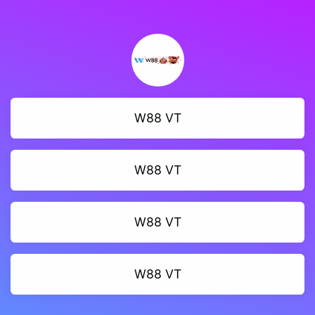
W88 VT
W88 VT
W88 VT
W88 VT