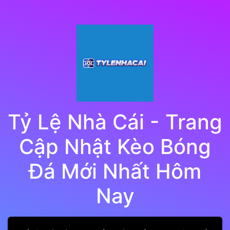
Tỷ Lệ Nhà Cái - Trang
Cập Nhật Kèo Bóng
Đá Mới Nhất Hôm
Nay