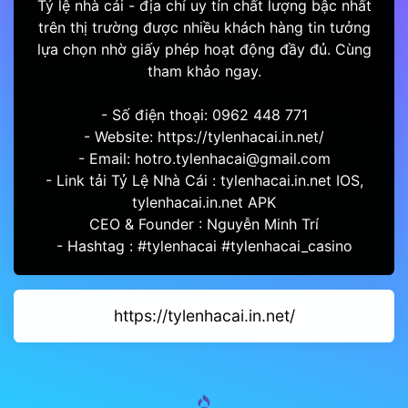
Tỷ lệ nhà cái - địa chỉ uy tín chất lượng bậc nhất
trên thị trường được nhiều khách hàng tin tưởng
lựa chọn nhờ giấy phép hoạt động đầy đủ. Cùng
tham khảo ngay.
- Số điện thoại: 0962 448 771
- Website: https://tylenhacai.in.net/
- Email: hotro.tylenhacai@gmail.com
- Link tải Tỷ Lệ Nhà Cái : tylenhacai.in.net IOS,
tylenhacai.in.net APK
CEO & Founder : Nguyễn Minh Trí
- Hashtag : #tylenhacai #tylenhacai_casino
https://tylenhacai.in.net/