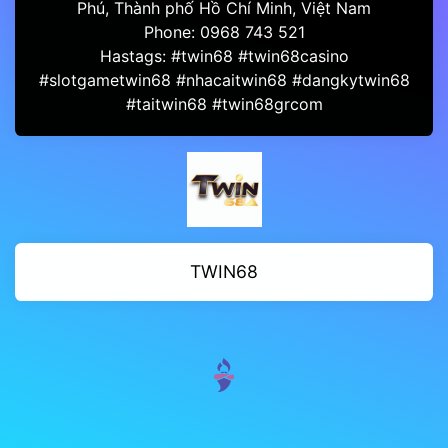
Phú, Thành phố Hồ Chí Minh, Việt Nam
Phone: 0968 743 521
Hastags: #twin68 #twin68casino
#slotgametwin68 #nhacaitwin68 #dangkytwin68
#taitwin68 #twin68grcom
TWIN68