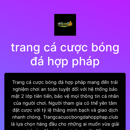
trang cá cược bóng
đá hợp pháp
Trang cá cược bóng đá hợp pháp mang đến trải
nghiệm chơi an toàn tuyệt đối với hệ thống bảo
mật 2 lớp tiên tiến, bảo vệ mọi thông tin cá nhân
của người chơi. Người tham gia có thể yên tâm
đặt cược với tỷ lệ thắng minh bạch và giao dịch
nhanh chóng. Trangcacuocbongdahopphap.club
là lựa chọn hàng đầu cho những ai muốn vừa giải