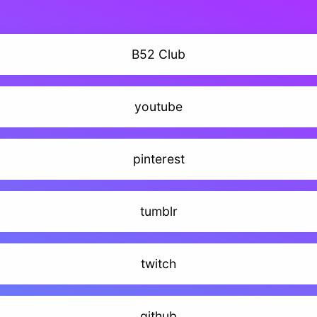
B52 Club
youtube
pinterest
tumblr
twitch
github