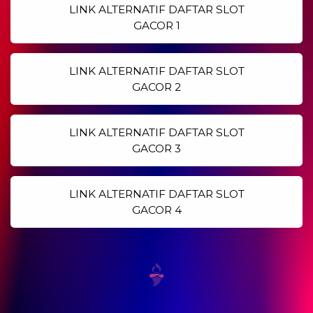
LINK ALTERNATIF DAFTAR SLOT
GACOR 1
LINK ALTERNATIF DAFTAR SLOT
GACOR 2
LINK ALTERNATIF DAFTAR SLOT
GACOR 3
LINK ALTERNATIF DAFTAR SLOT
GACOR 4