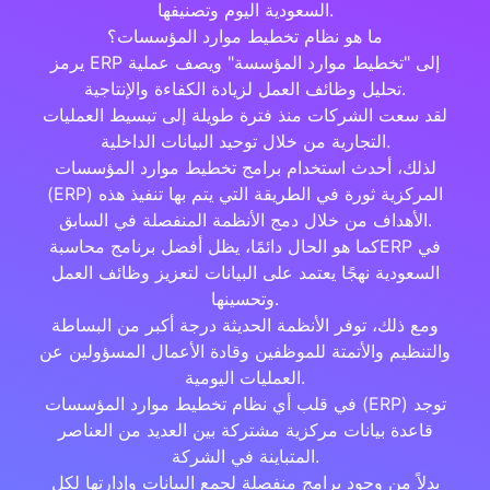
السعودية اليوم وتصنيفها.
ما هو نظام تخطيط موارد المؤسسات؟
يرمز ERP إلى "تخطيط موارد المؤسسة" ويصف عملية
تحليل وظائف العمل لزيادة الكفاءة والإنتاجية.
لقد سعت الشركات منذ فترة طويلة إلى تبسيط العمليات
التجارية من خلال توحيد البيانات الداخلية.
لذلك، أحدث استخدام برامج تخطيط موارد المؤسسات
(ERP) المركزية ثورة في الطريقة التي يتم بها تنفيذ هذه
الأهداف من خلال دمج الأنظمة المنفصلة في السابق.
كما هو الحال دائمًا، يظل أفضل برنامج محاسبةERP في
السعودية نهجًا يعتمد على البيانات لتعزيز وظائف العمل
وتحسينها.
ومع ذلك، توفر الأنظمة الحديثة درجة أكبر من البساطة
والتنظيم والأتمتة للموظفين وقادة الأعمال المسؤولين عن
العمليات اليومية.
في قلب أي نظام تخطيط موارد المؤسسات (ERP) توجد
قاعدة بيانات مركزية مشتركة بين العديد من العناصر
المتباينة في الشركة.
بدلاً من وجود برامج منفصلة لجمع البيانات وإدارتها لكل