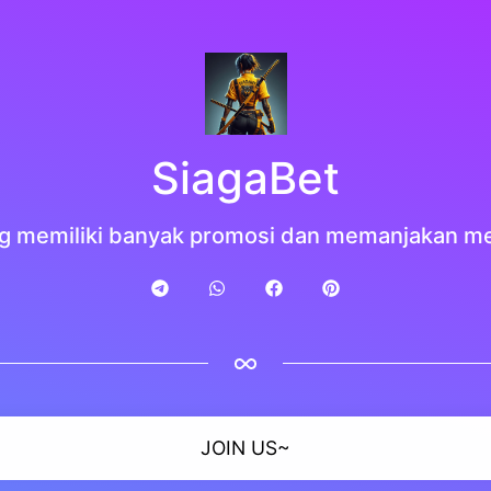
SiagaBet
ng memiliki banyak promosi dan memanjakan 
JOIN US~