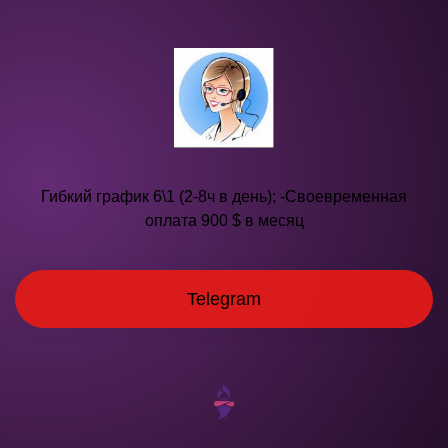
Гибкий график 6\1 (2-8ч в день); -Своевременная
оплата 900 $ в месяц
Telegram