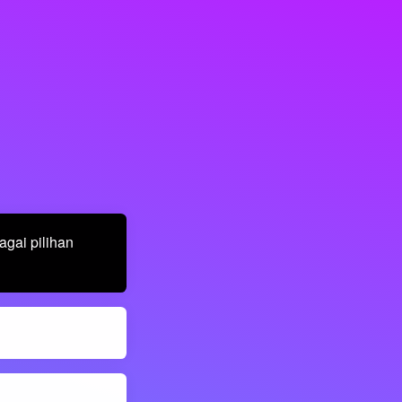
gai pilihan