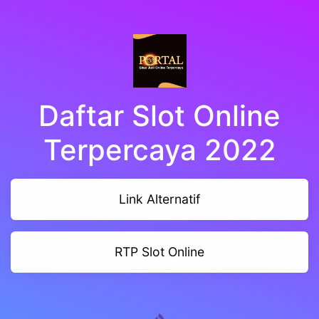
Daftar Slot Online
Terpercaya 2022
Link Alternatif
RTP Slot Online