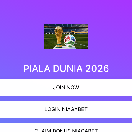
PIALA DUNIA 2026
JOIN NOW
LOGIN NIAGABET
CLAIM BONUS NIAGABET