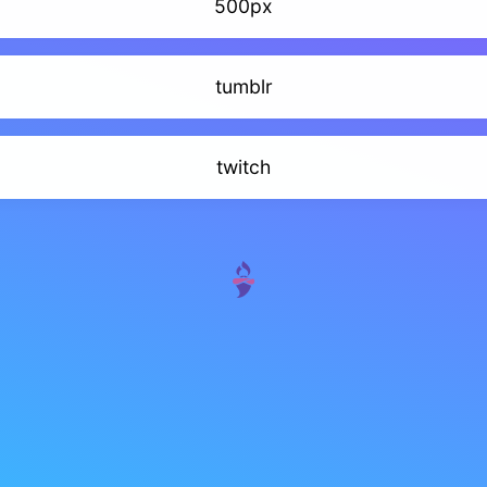
500px
tumblr
twitch