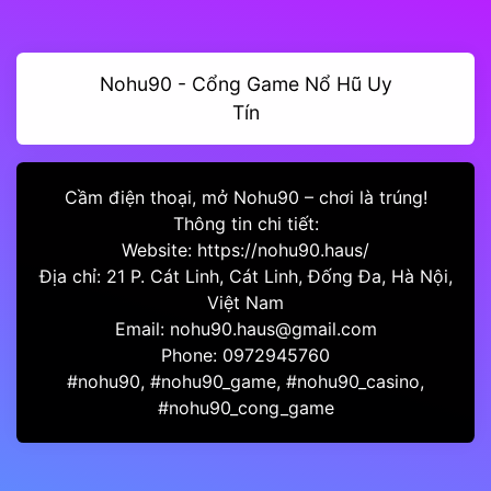
Nohu90 - Cổng Game Nổ Hũ Uy
Tín
Cầm điện thoại, mở Nohu90 – chơi là trúng!
Thông tin chi tiết:
Website: https://nohu90.haus/
Địa chỉ: 21 P. Cát Linh, Cát Linh, Đống Đa, Hà Nội,
Việt Nam
Email: nohu90.haus@gmail.com
Phone: 0972945760
#nohu90, #nohu90_game, #nohu90_casino,
#nohu90_cong_game