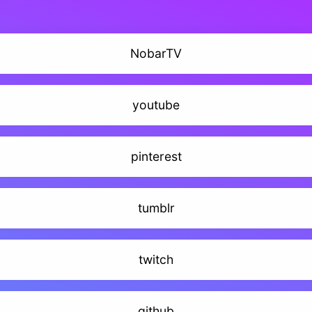
NobarTV
youtube
pinterest
tumblr
twitch
github