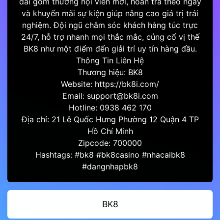
đãi gồm thưởng hội viên mới, hoàn trả theo ngày
và khuyến mãi sự kiện giúp nâng cao giá trị trải
nghiệm. Đội ngũ chăm sóc khách hàng túc trực
24/7, hỗ trợ nhanh mọi thắc mắc, củng cố vị thế
BK8 như một điểm đến giải trí uy tín hàng đầu.
Thông Tin Liên Hệ
Thương hiệu: BK8
Website: https://bk8i.com/
Email: support@bk8i.com
Hotline: 0938 462 170
Địa chỉ: 21 Lê Quốc Hưng Phường 12 Quận 4 TP
Hồ Chí Minh
Zipcode: 700000
Hashtags: #bk8 #bk8casino #nhacaibk8
#dangnhapbk8
BK8