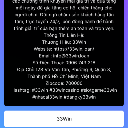
các chương trình khuyến mãi giá trị và quà tặng
mỗi ngày để gia tăng cơ hội chiến thắng cho
người chơi. Đội ngũ chăm sóc khách hàng tận
tâm, trực tuyến 24/7, luôn đồng hành để hành
trình giải trí của bạn thêm an toàn và trọn vẹn.
Thông Tin Liên Hệ:
Thương Hiệu: 33Win
Website: https://33win.loan/
Email: info@33win.loan
Số Điện Thoại: 0906 743 218
Địa Chỉ: 128 Võ Văn Tần, Phường 6, Quận 3,
Thành phố Hồ Chí Minh, Việt Nam
Zipcode: 700000
Hashtag: #33win #33wincasino #slotgame33win
#nhacai33win #dangky33win
33Win