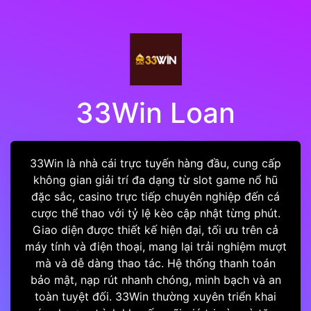
33Win Loan
33Win là nhà cái trực tuyến hàng đầu, cung cấp
không gian giải trí đa dạng từ slot game nổ hũ
đặc sắc, casino trực tiếp chuyên nghiệp đến cá
cược thể thao với tỷ lệ kèo cập nhật từng phút.
Giao diện được thiết kế hiện đại, tối ưu trên cả
máy tính và điện thoại, mang lại trải nghiệm mượt
mà và dễ dàng thao tác. Hệ thống thanh toán
bảo mật, nạp rút nhanh chóng, minh bạch và an
toàn tuyệt đối. 33Win thường xuyên triển khai