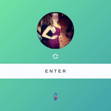
💞
E N T E R