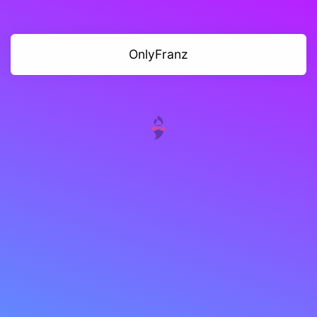
OnlyFranz