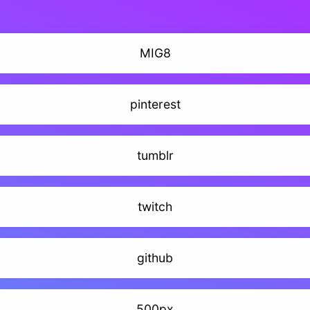
MIG8
pinterest
tumblr
twitch
github
500px