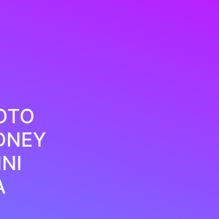
OTO
DNEY
INI
A