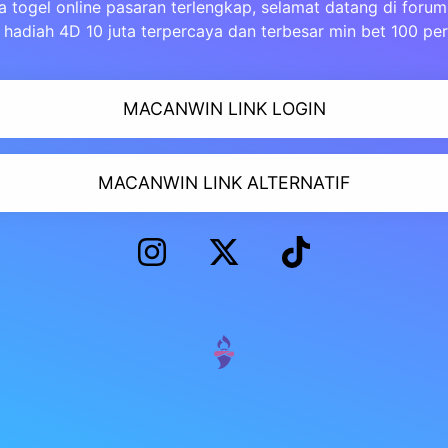
ta togel online pasaran terlengkap, selamat datang di fo
 hadiah 4D 10 juta terpercaya dan terbesar min bet 100 per
MACANWIN LINK LOGIN
MACANWIN LINK ALTERNATIF