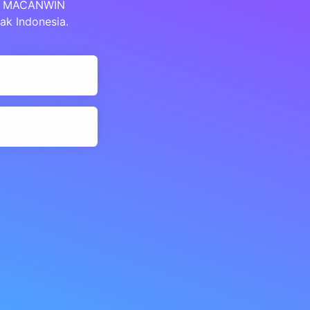
rum MACANWIN
ak Indonesia.