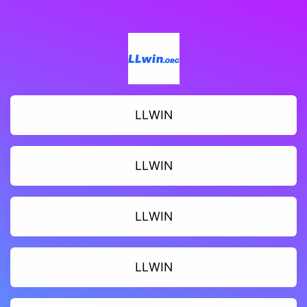
LLWIN
LLWIN
LLWIN
LLWIN