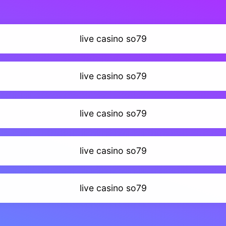
live casino so79
live casino so79
live casino so79
live casino so79
live casino so79