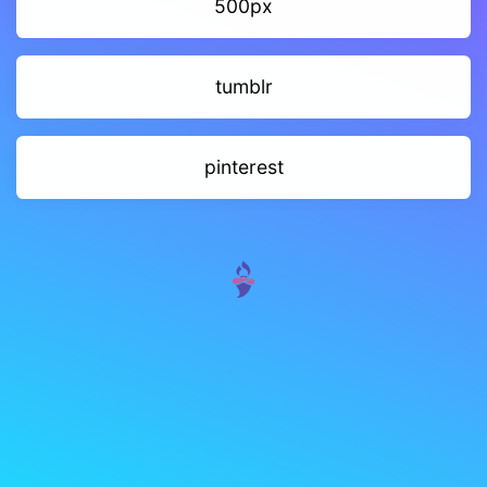
500px
tumblr
pinterest