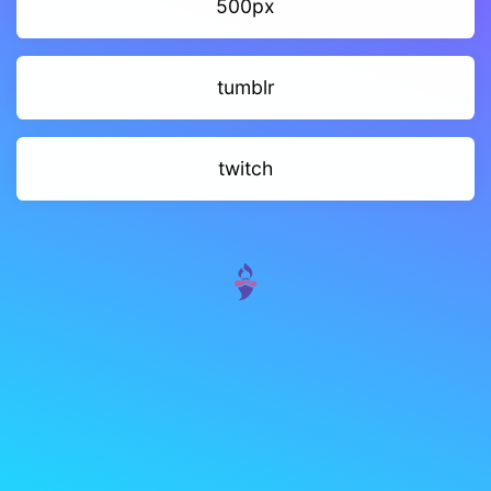
500px
tumblr
twitch