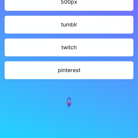
500px
tumblr
twitch
pinterest