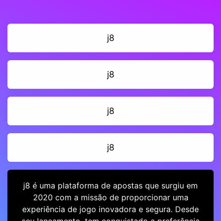
j8
j8
j8
j8
j8 é uma plataforma de apostas que surgiu em
2020 com a missão de proporcionar uma
experiência de jogo inovadora e segura. Desde