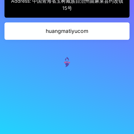
Address: 中国青海省玉树藏族自治州曲麻莱县约改镇
15号
huangmatiyucom