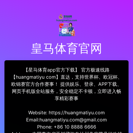
皇马体育官网
【星马体育app官方下载】 官方极速线路
【huangmatiyu com】直达，支持世界杯、欧冠杯、
欧锦赛官方合作赛事！ 提供娱乐、登录、APP下载、
网页手机版全站服务，安全稳定不卡顿，立即进入畅
享精彩赛事
Website: https://huangmatiyu.com
Email:huangmatiyu.com@gmail.com
Phone: +86 10 8888 6666