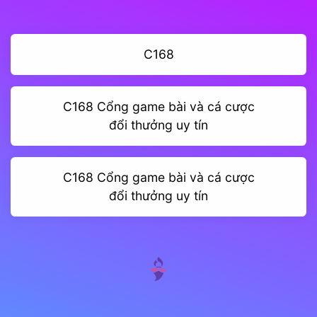
C168
C168 Cổng game bài và cá cược
đổi thưởng uy tín
C168 Cổng game bài và cá cược
đổi thưởng uy tín