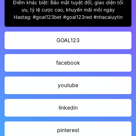
Điểm khác biệt: Bảo mật tuyệt đối, giao diện tối
ưu, tỷ lệ cược cao, khuyến mãi mỗi ngày
Hastag: #goal123bet #goal123red #nhacaiuytin
GOAL123
facebook
youtube
linkedin
pinterest