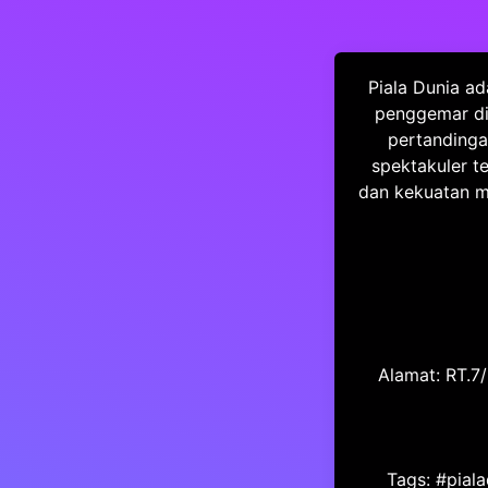
Piala Dunia ad
penggemar di 
pertandinga
spektakuler t
dan kekuatan me
Alamat: RT.7/
Tags: #pial