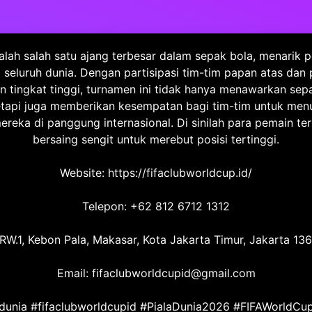
alah salah satu ajang terbesar dalam sepak bola, menarik p
seluruh dunia. Dengan partisipasi tim-tim papan atas dan
n tingkat tinggi, turnamen ini tidak hanya menawarkan sep
etapi juga memberikan kesempatan bagi tim-tim untuk men
reka di panggung internasional. Di sinilah para pemain te
bersaing sengit untuk merebut posisi tertinggi.
Website: https://fifaclubworldcup.id/
Telepon: +62 812 6712 1312
RW.1, Kebon Pala, Makasar, Kota Jakarta Timur, Jakarta 13
Email: fifaclubworldcupid@gmail.com
adunia #fifaclubworldcupid #PialaDunia2026 #FIFAWorldC