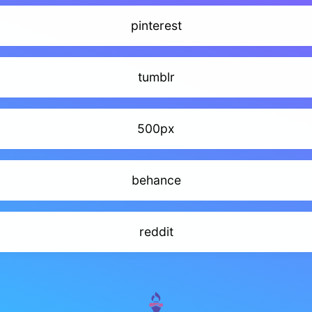
pinterest
tumblr
500px
behance
reddit