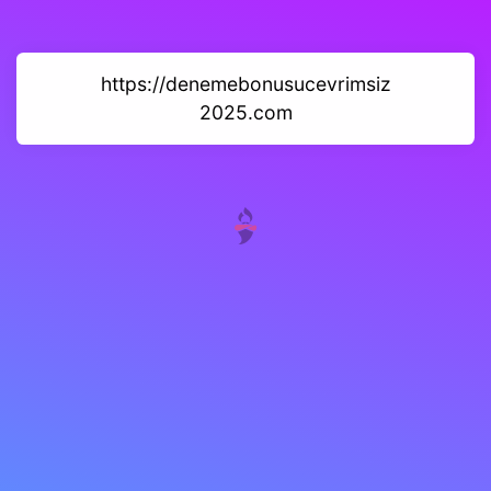
https://denemebonusucevrimsiz
2025.com