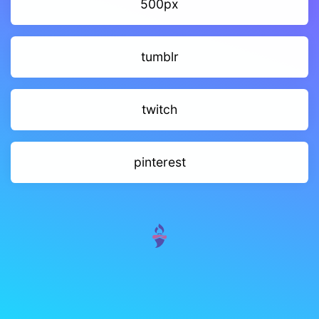
500px
tumblr
twitch
pinterest