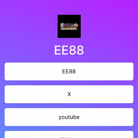
EE88
EE88
X
youtube