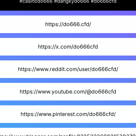
#casinodo666 #dangkydo666 #do666cfd
https://do666.cfd/
https://x.com/do666cfd
https://www.reddit.com/user/do666cfd/
https://www.youtube.com/@do666cfd
https://www.pinterest.com/do666cfd/