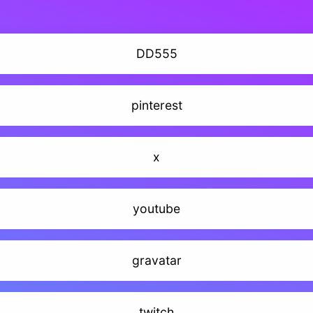
DD555
pinterest
x
youtube
gravatar
twitch