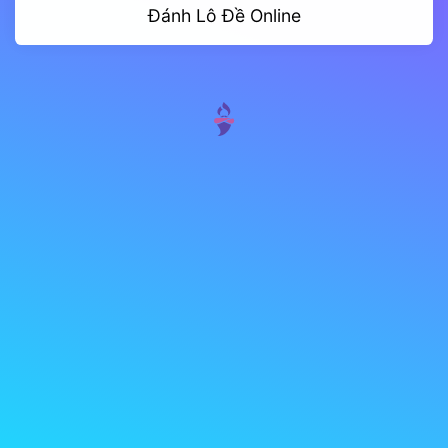
Đánh Lô Đề Online