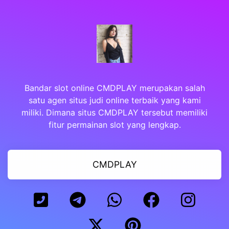
Bandar slot online CMDPLAY merupakan salah
satu agen situs judi online terbaik yang kami
miliki. Dimana situs CMDPLAY tersebut memiliki
fitur permainan slot yang lengkap.
CMDPLAY