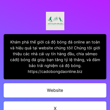
Khám phá thế giới cá độ bóng đá online an toàn
và hiệu quả tại website chúng tôi! Chúng tôi giới
thiệu các nhà cái uy tín hàng đầu, chia sẻmẹo
cáđộ bóng đá giúp bạn tăng tỷ lệ thắng, và đảm
bảo trải nghiệm cá độ bóng.
https://cadobongdaonline.biz
Website
X