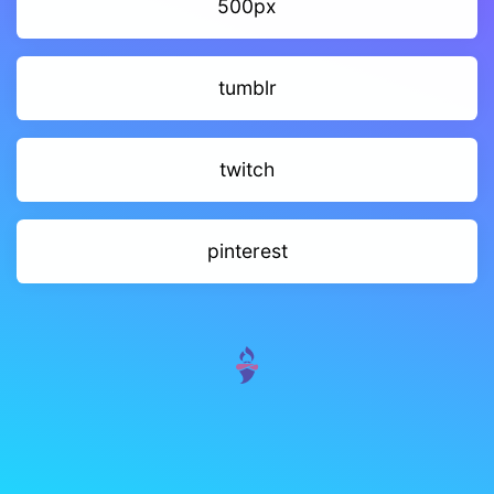
500px
tumblr
twitch
pinterest