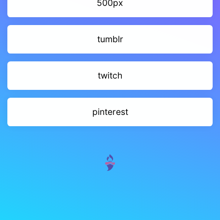
500px
tumblr
twitch
pinterest