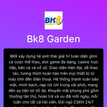
Bk8 Garden
BK8 xây dựng hệ sinh thái giải trí toàn diện gồm
cá cược thể thao, slot game đa dạng, casino trực
tiếp, bắn cá và xổ số. Giao diện hiện đại, dễ thao
tác, tương thích hoàn hảo trên mọi thiết bị từ
máy tính đến điện thoại. Hệ thống thanh toán bảo
mật, minh bạch, nạp rút chỉ trong vài phút, mang
đến sự tiện lợi tối đa. Khuyến mãi phong phú gồm
thưởng tân thủ, hoàn trả và ưu đãi mỗi ngày, mỗi
tuần cho tất cả hội viên. Đội ngũ CSKH 24/7