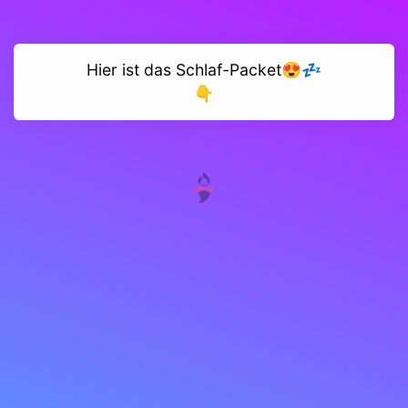
Hier ist das Schlaf-Packet😍💤
👇