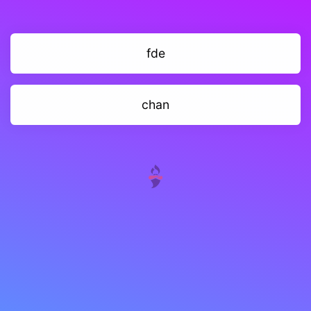
fde
chan