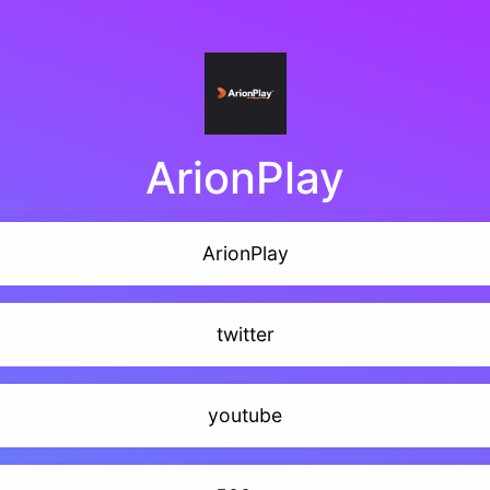
ArionPlay
ArionPlay
twitter
youtube