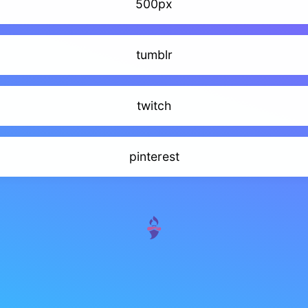
500px
tumblr
twitch
pinterest