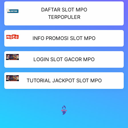
DAFTAR SLOT MPO
TERPOPULER
INFO PROMOSI SLOT MPO
LOGIN SLOT GACOR MPO
TUTORIAL JACKPOT SLOT MPO