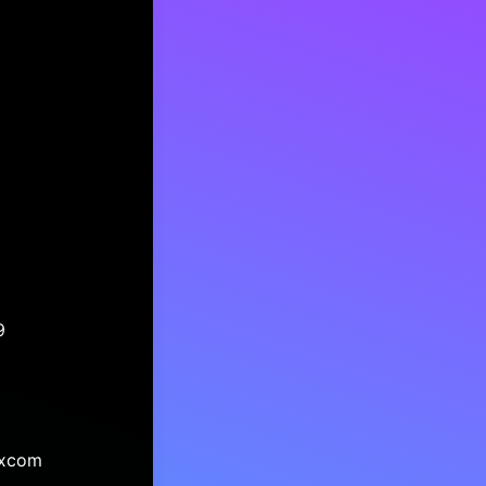
9
excom