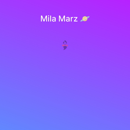
Mila Marz 🪐